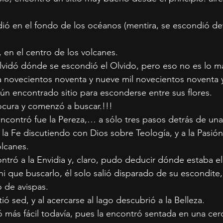
ió en el fondo de los océanos (mentira, se escondió det
 en el centro de los volcanes.
lvidó dónde se escondió el Olvido, pero eso no es lo m
a novecientos noventa y nueve mil novecientos noventa
ún encontrado sitio para esconderse entre sus flores.
ocura y comenzó a buscar.!!!
encontró fue la Pereza,… a sólo tres pasos detrás de una
a Fe discutiendo con Dios sobre Teología, y a la Pasión
olcanes.
tró a la Envidia y, claro, pudo deducir dónde estaba el 
i que buscarlo, él solo salió disparado de su escondite,
o de avispas.
ió sed, y al acercarse al lago descubrió a la Belleza.
 más fácil todavía, pues la encontró sentada en una cerc