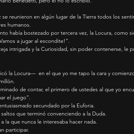
ario Benedetti, pero él no lo escribió.
se reunieron en algún lugar de la Tierra todos los senti
eres humanos.
nto había bostezado por tercera vez, la Locura, como s
¡Vamos a jugar al escondite!”.
 ceja intrigada y la Curiosidad, sin poder contenerse, le 
có la Locura—  en el que yo me tapo la cara y comienzo
millón.
rminado de contar, el primero de ustedes al que yo enc
ar el juego”.
 entusiasmado secundado por la Euforia.
s saltos que terminó convenciendo a la Duda.
, a la que nunca le interesaba hacer nada.
n participar.