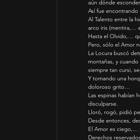
aún dónde esconder
Así fue encontrando 
Al Talento entre la h
arco iris (mentira,… 
Hasta el Olvido,… qu
Pero, sólo el Amor n
La Locura buscó detr
montañas, y cuando e
siempre tan cursi, s
Y tomando una horqu
doloroso grito…
Las espinas habían h
disculparse.
Lloró, rogó, pidió pe
Desde entonces, desd
El Amor es ciego,… 
Derechos reservados