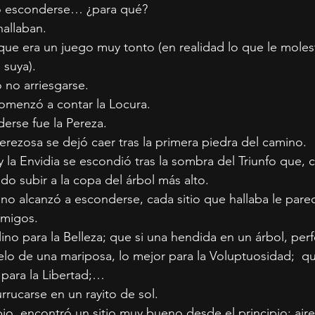
no esconderse… ¿para qué?
 hallaban.
que era un juego muy tonto (en realidad lo que le moles
 suya).
ó no arriesgarse.
omenzó a contar la Locura.
erse fue la Pereza.
ezosa se dejó caer tras la primera piedra del camino.
 y la Envidia se escondió tras la sombra del Triunfo que, 
do subir a la copa del árbol más alto.
no alcanzó a esconderse, cada sitio que hallaba le parec
amigos.
lino para la Belleza; que si una hendida en un árbol, perf
uelo de una mariposa, lo mejor para la Voluptuosidad;  qu
 para la Libertad;…
rrucarse en un rayito de sol.
io, encontró un sitio muy bueno desde el principio: ai