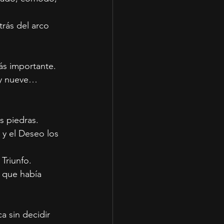
rás del arco 
ás importante.
 y nueve…
s piedras.
 y el Deseo los 
Triunfo.
 que había 
a sin decidir 