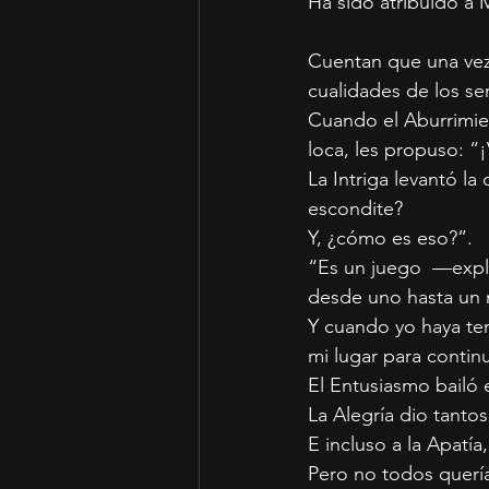
Ha sido atribuido a M
Cuentan que una vez 
cualidades de los s
Cuando el Aburrimie
loca, les propuso: “
La Intriga levantó la
escondite?
Y, ¿cómo es eso?”.
“Es un juego  —expli
desde uno hasta un 
Y cuando yo haya te
mi lugar para continu
El Entusiasmo bailó
La Alegría dio tanto
E incluso a la Apatía
Pero no todos quería