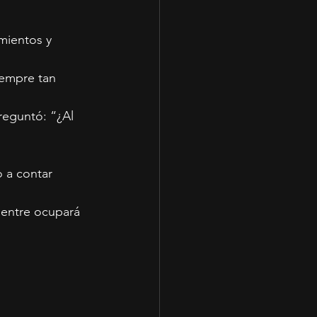
mientos y 
iempre tan 
preguntó: “¿Al 
 a contar 
uentre ocupará 