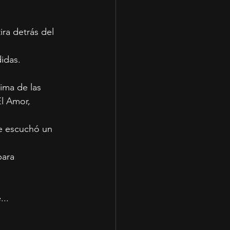
ira detrás del 
idas.
ima de las 
l Amor, 
e escuchó un 
para 
...