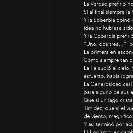
La Verdad prefirió 
Si al final siempre la
Y la Soberbia opinó 
idea no hubiese sido
Y la Cobardía prefiri
“Uno, dos tres…”, c
La primera en escond
Como siempre tan per
La Fe subió al cielo,
esfuerzo, había logra
La Generosidad casi 
para alguno de sus 
Que si un lago crista
Timidez; que si el v
de viento, magnífico
Y así terminó por acu
El Egoísmo, en camb