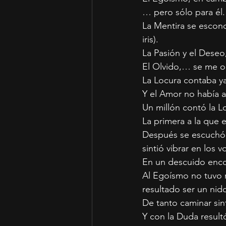
… pero sólo para él.
La Mentira se escond
iris).
La Pasión y el Deseo,
El Olvido,… se me o
La Locura contaba y
Y el Amor no había a
Un millón contó la L
La primera a la que 
Después se escuchó l
sintió vibrar en los v
En un descuido encon
Al Egoísmo no tuvo n
resultado ser un nid
De tanto caminar sint
Y con la Duda resultó