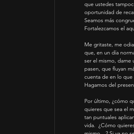
que ustedes tampoco
oportunidad de recat
Seamos más congruen
Fortalezcamos el aq
Me gritaste, me odia
que, en un día norma
ser el mismo, dame u
pasen, que fluyan má
cuenta de en lo que 
Hagamos del presente
Por último, ¿cómo q
quieres que sea el m
tan puntuales aplica
vida.  ¿Cómo quieres
mismo…? Si ya no se