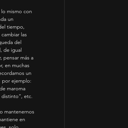
 lo mismo con 
nda un 
el tiempo, 
cambiar las 
queda del 
 de igual 
r, pensar más a 
or, en muchas 
recordamos un 
 por ejemplo: 
ende maroma 
distinto”, etc.
do mantenernos 
antiene en 
es, solo 