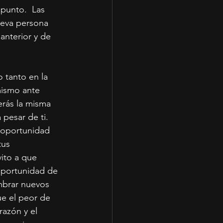
punto.  Las 
ueva persona 
nterior y de 
 tanto en la 
mismo ante 
erás la misma 
esar de ti.  
 oportunidad 
tus 
ito a que 
oportunidad de 
mbrar nuevos 
e el peor de 
azón y el 