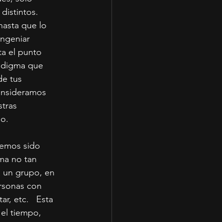
istintos.  
hasta que lo 
ngeniar 
a el punto 
adigma que 
de tus 
onsideramos 
tras 
ho.
emos sido 
ma no tan 
a un grupo, en 
rsonas con 
r, etc.   Esta 
el tiempo, 