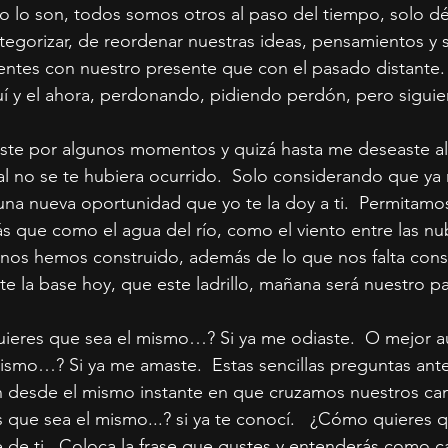
 lo son, todos somos otros al paso del tiempo, solo d
egorizar, de reordenar nuestras ideas, pensamientos y s
tes con nuestro presente que con el pasado distante. 
uí y el ahora, perdonando, pidiendo perdón, pero sigui
ste por algunos momentos y quizá hasta me deseaste alg
l no se te hubiera ocurrido.  Solo considerando que ya 
na nueva oportunidad que yo te la doy a ti.  Permitamos
s que como el agua del río, como el viento entre las n
nos hemos construido, además de lo que nos falta constr
 la base hoy, que este ladrillo, mañana será nuestro p
uieres que sea el mismo…? Si ya me odiaste.  O mejor 
ismo…? Si ya me amaste.  Estas sencillas preguntas ant
n desde el mismo instante en que cruzamos nuestros cam
 que sea el mismo...? si ya te conocí.   ¿Cómo quieres q
 de ti.  Coloca la frase que gustes y entenderás como 