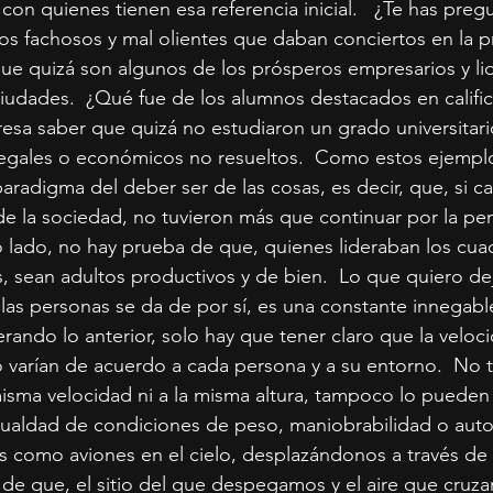
n quienes tienen esa referencia inicial.   ¿Te has preg
s fachosos y mal olientes que daban conciertos en la p
ue quizá son algunos de los prósperos empresarios y li
iudades.  ¿Qué fue de los alumnos destacados en calific
resa saber que quizá no estudiaron un grado universitari
egales o económicos no resueltos.  Como estos ejempl
radigma del deber ser de las cosas, es decir, que, si c
e la sociedad, no tuvieron más que continuar por la pe
o lado, no hay prueba de que, quienes lideraban los cu
s, sean adultos productivos y de bien.  Lo que quiero dej
 las personas se da de por sí, es una constante innegable
ando lo anterior, solo hay que tener claro que la veloci
varían de acuerdo a cada persona y a su entorno.  No t
misma velocidad ni a la misma altura, tampoco lo pueden 
gualdad de condiciones de peso, maniobrabilidad o auto
como aviones en el cielo, desplazándonos a través de n
de que, el sitio del que despegamos y el aire que cruz