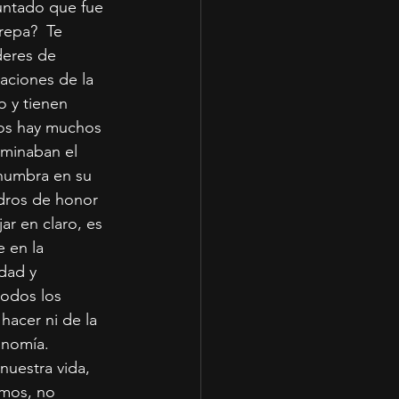
untado que fue 
repa?  Te 
deres de 
aciones de la 
o y tienen 
os hay muchos 
aminaban el 
numbra en su 
adros de honor 
ar en claro, es 
 en la 
dad y 
odos los 
hacer ni de la 
nomía.  
uestra vida, 
amos, no 