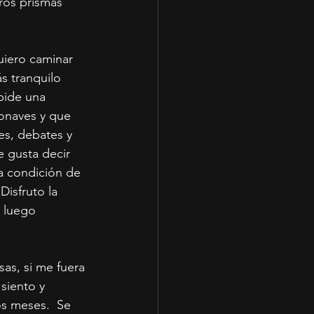
ros prismas 
uiero caminar 
s tranquilo 
pide una 
ronaves y que 
es, debates y 
e gusta decir 
a condición de 
Disfruto la 
a luego 
as, si me fuera 
siento y 
s meses.  Se 