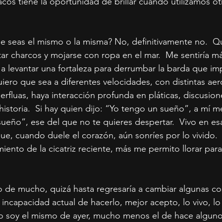
acos tiene la oportunidad de brillar cuando utilizamos ot
e seas el mismo o la misma? No, definitivamente no.  Q
ar charcos y mojarse con ropa en el mar.  Me sentiría má
 levantar una fortaleza para derrumbar la barda que im
uiero que sea a diferentes velocidades, con distintas ae
erfluas, haya interacción profunda en pláticas, discusion
 historia.  Si hay quien dijo: “Yo tengo un sueño”, a mí m
sueño”, ese del que no te quieres despertar.  Vivo en es
ue, cuando duele el corazón, aún sonríes por lo vivido.  
miento de la cicatriz reciente, más me permito llorar par
o de mucho, quizá hasta regresaría a cambiar algunas cos
 incapacidad actual de hacerlo, mejor acepto, lo vivo, lo 
No soy el mismo de ayer, mucho menos el de hace alguno