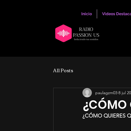
Inicio
Videos Destac
All Posts
paulagzm03
8 jul 2
¿CÓMO Q
¿CÓMO QUIERES Q