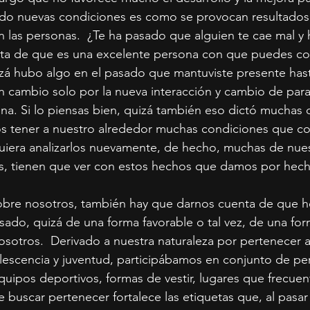
o nuevas condiciones es como se provocan resultados d
las personas.  ¿Te ha pasado que alguien te cae mal y 
ta de que es una excelente persona con que puedes co
zá hubo algo en el pasado que mantuviste presente hast
 cambio solo por la nueva interacción y cambio de par
ona. Si lo piensas bien, quizá también eso dictó muchas 
s tener a nuestro alrededor muchas condiciones que c
uiera analizarlos nuevamente, de hecho, muchas de nues
as, tienen que ver con estos hechos que damos por hec
bre nosotros, también hay que darnos cuenta de que h
sado, quizá de una forma favorable o tal vez, de una for
sotros.  Derivado a nuestra naturaleza por pertenecer 
olescencia y juventud, participábamos en conjunto de pe
quipos deportivos, formas de vestir, lugares que frecuenta
buscar pertenecer fortalece las etiquetas que, al pasar 