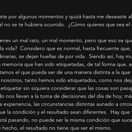
ste por algunos momentos y quizá hasta me deseaste alg
al no se te hubiera ocurrido.  ¿Cómo quieres que sea e
ienes un mal rato, un mal momento, pero que eso se q
 la vida?  Considero que es normal, hasta frecuente que,
inarias, se dejan huellas de por vida.  Siendo así, hay m
a memoria que han sido etiquetadas, de tal forma que, 
amos el que pueda ser de una manera distinta a la que f
nosotros, tanto hemos sido etiquetados, como nos deja
etiquetar sin siquiera considerar que las cosas son pasaj
do nos llevan a la toma de decisiones del día de hoy; má
a experiencia, las circunstancias distintas aunado a otros
e la condición y el resultado sean diferentes.  Hay que 
está pasando, no puede ser la misma condición que suce
 hecho, el resultado no tiene que ser el mismo.