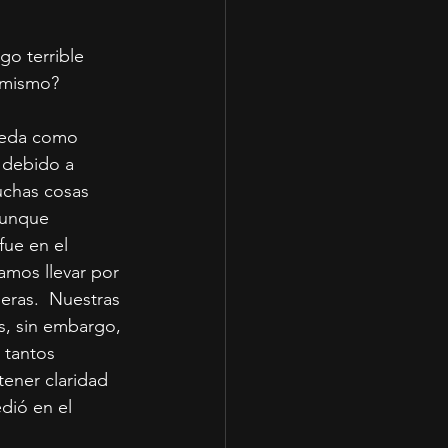
o terrible 
l mismo?
ueda como 
 debido a 
uchas cosas 
aunque 
ue en el 
mos llevar por 
eras.  Nuestras 
s, sin embargo, 
 tantos 
tener claridad 
dió en el 