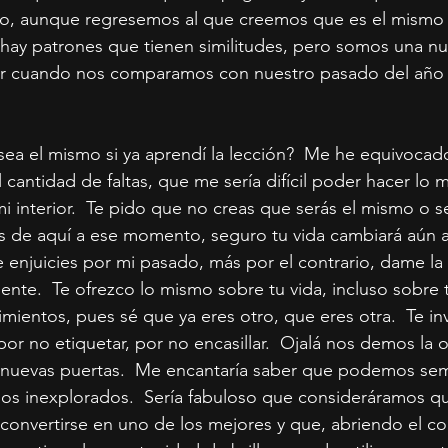
smo, aunque regresemos al que creemos que es el mismo 
 hay patrones que tienen similitudes, pero somos una n
cir cuando nos comparamos con nuestro pasado del año a
a el mismo si ya aprendí la lección?  Me he equivocado
 cantidad de faltas, que me sería difícil poder hacer lo 
i interior.  Te pido que no creas que serás el mismo o s
de aquí a ese momento, seguro tu vida cambiará aún a p
enjuicies por mi pasado, más por el contrario, dame la
ente.  Te ofrezco lo mismo sobre tu vida, incluso sobre 
mientos, pues sé que ya eres otro, que eres otra.  Te inv
or no etiquetar, por no encasillar.  Ojalá nos demos la 
y nuevas puertas.  Me encantaría saber que podemos se
os inexplorados.  Sería fabuloso que consideráramos qu
onvertirse en uno de los mejores y que, abriendo el cor