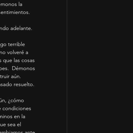
émonos la 
entimientos.  
 
endo adelante.
o terrible 
no volveré a 
 que las cosas 
ubes.  Démonos 
uir aún.  
asado resuelto.
aún, ¿cómo 
e condiciones 
inos en la 
ue sea el 
cambiamos ante 