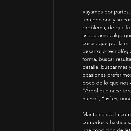
Vayamos por partes.
una persona y su co
problema, de que lo
aseguramos algo que 
cosas, que por la mi
desarrollo tecnológi
forma, buscar resulta
detalle, buscar más 
ocasiones preferimo
poco de lo que nos e
“Árbol que nace tor
nueva”, “así es, nun
Manteniendo la como
cómodos y hasta a s
una condición de let