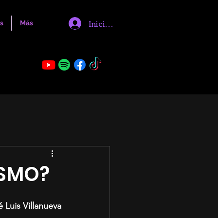
Iniciar sesión
s
Más
ISMO?
é Luis Villanueva