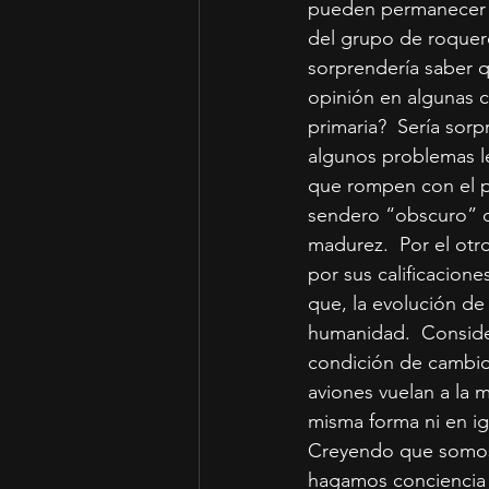
pueden permanecer co
del grupo de roquero
sorprendería saber q
opinión en algunas c
primaria?  Sería sorp
algunos problemas l
que rompen con el pa
sendero “obscuro” d
madurez.  Por el otr
por sus calificacione
que, la evolución de
humanidad.  Consider
condición de cambio 
aviones vuelan a la 
misma forma ni en i
Creyendo que somos 
hagamos conciencia 